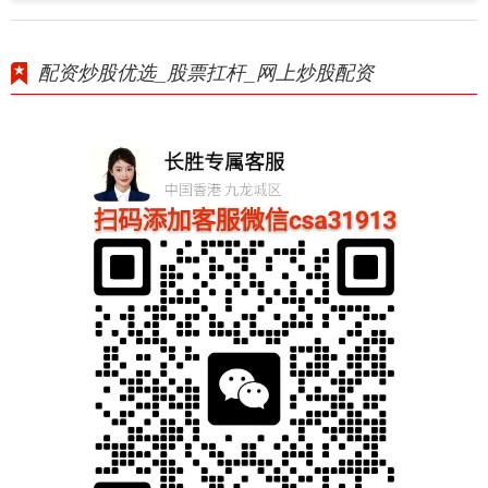
配资炒股优选_股票扛杆_网上炒股配资