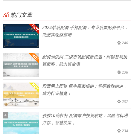
热门文章
2024炒股配资 千祥配资：专业股票配资平台，
助您实现财富增
240
配资知识网 二级市场配资新机遇：揭秘智慧投
资策略，助力资金增
238
股票网上配资 巨牛赢家揭秘：掌握致胜秘诀，
成为行业翘楚！
237
4
炒股10倍杠杆 配资散户投资攻略：风险与机遇
并存，智慧决策，
234