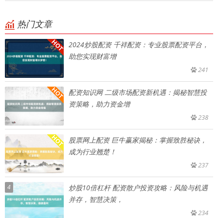
热门文章
2024炒股配资 千祥配资：专业股票配资平台，
助您实现财富增
241
配资知识网 二级市场配资新机遇：揭秘智慧投
资策略，助力资金增
238
股票网上配资 巨牛赢家揭秘：掌握致胜秘诀，
成为行业翘楚！
237
4
炒股10倍杠杆 配资散户投资攻略：风险与机遇
并存，智慧决策，
234