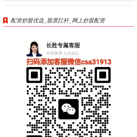
配资炒股优选_股票扛杆_网上炒股配资