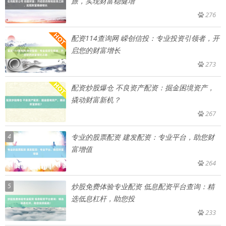
旅，实现财富稳健增
276
配资114查询网 嵘创信投：专业投资引领者，开
启您的财富增长
273
配资炒股爆仓 不良资产配资：掘金困境资产，
撬动财富新机？
267
4
专业的股票配资 建发配资：专业平台，助您财
富增值
264
5
炒股免费体验专业配资 低息配资平台查询：精
选低息杠杆，助您投
233