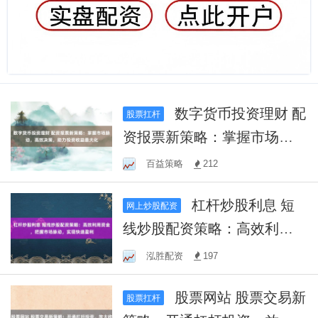
数字货币投资理财 配
股票扛杆
资报票新策略：掌握市场脉
动，高效决策，助力投资收
百益策略
212
益最大化
杠杆炒股利息 短
网上炒股配资
线炒股配资策略：高效利用
资金，把握市场脉动，实现
泓胜配资
197
快速盈利
股票网站 股票交易新
股票扛杆