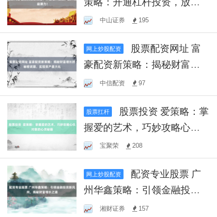
策略：开通杠杆投资，放大
收益潜力！
中山证券
195
股票配资网址 富
网上炒股配资
豪配资新策略：揭秘财富增
长的秘密武器，实现资产最
中信配资
97
大化
股票投资 爱策略：掌
股票扛杆
握爱的艺术，巧妙攻略心仪
对象的心灵秘籍
宝聚荣
208
配资专业股票 广
网上炒股配资
州华鑫策略：引领金融投资
新风向，揭秘财富增长之道
湘财证券
157