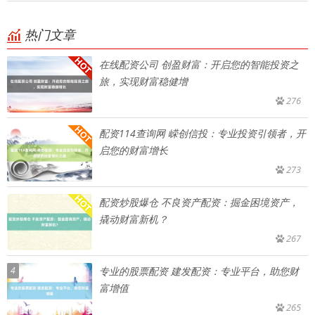
热门文章
在线配资公司 创盈财富：开启您的智能投资之
旅，实现财富稳健增
276
配资114查询网 嵘创信投：专业投资引领者，开
启您的财富增长
273
配资炒股爆仓 不良资产配资：掘金困境资产，
撬动财富新机？
267
4
专业的股票配资 建发配资：专业平台，助您财
富增值
265