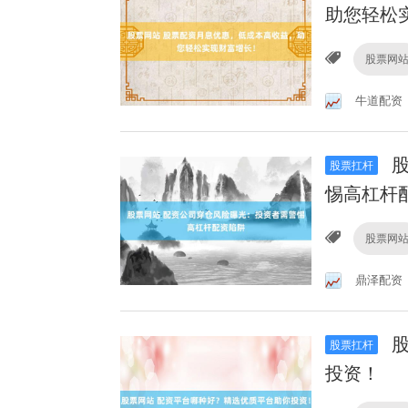
助您轻松
股票网
牛道配资
股
股票扛杆
惕高杠杆
股票网
鼎泽配资
股
股票扛杆
投资！