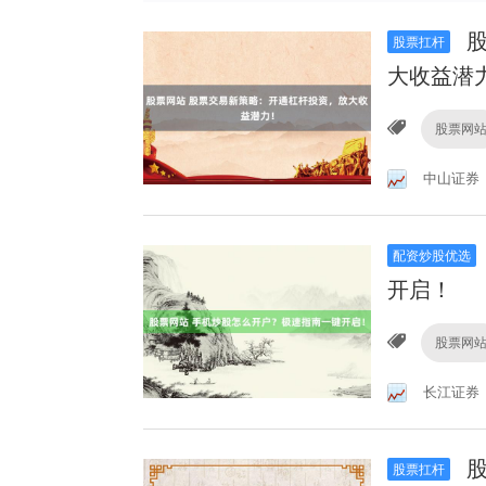
股
股票扛杆
大收益潜
股票网
中山证券
配资炒股优选
开启！
股票网
长江证券
股
股票扛杆