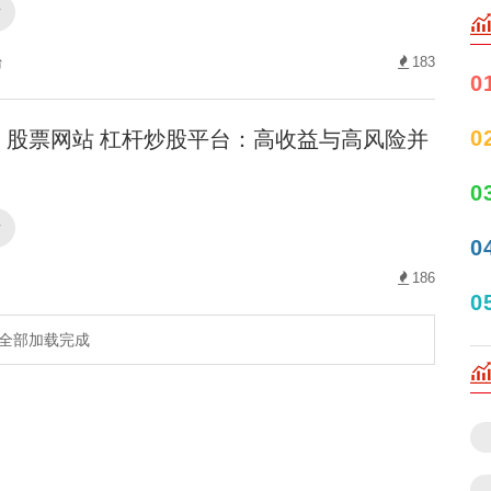
站
台
183
0
股票网站 杠杆炒股平台：高收益与高风险并
0
0
站
0
186
0
全部加载完成