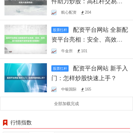
件助力炒股：高杠杆交易策
略，轻松放大投资收益！
航心配资
204
配资平台网站 全新配
股票扛杆
资平台亮相：安全、高效，
助力投资者开启财富增长新
牛金所
101
篇章！
配资平台网站 新手入
股票扛杆
门：怎样炒股快速上手？
中银国际
165
全部加载完成
行情指数