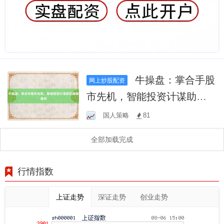
牛操盘：掌合手股
网上炒股配资
市先机，智能投资计谋助您
稳健盈利
国人策略
81
全部加载完成
行情指数
上证走势
深证走势
创业走势