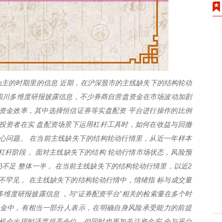
主的时期里的信息 近期，在沪深股市的主线缺失下的结构轮动
。四川多维度研报披露信息，不少券商自营盘资金在市场波动加剧
资金效率，其中选择恒信证券等实盘配资 平台进行操作的比例
投资者在实 盘配资场景下运用杠杆工具时，如何在收益与回撤
心问题。 在当前主线缺失下的结构轮动行情里，从近一年样本
杠杆阶段， 面对主线缺失下的结构 轮动行情市场状态，风险预
不足 整体一半， 在当前主线缺失下的结构轮动行情里，以近2
并不罕见， 在主线缺失下的结构轮动行情中，情绪指 标与成交量
多维度研报披露信息 ，与“证券配资平台”相关的检索量在多个时
资金中，有相当一部分人表示，在明确自身风险承受能力的前提
性机会出现时适度提高仓位，但同时也更加关注资金安 全与平台