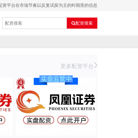
配资平台在市场节奏以反复试探为主的时期里的信息
配资搜索
更多配资平台