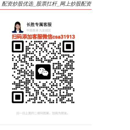
配资炒股优选_股票扛杆_网上炒股配资