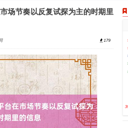
在市场节奏以反复试探为主的时期里
司
179
3