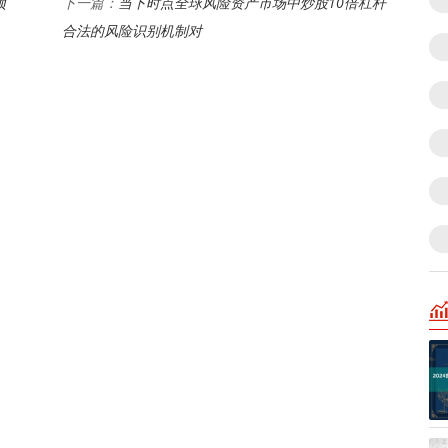
预
当下时点全球风险资产市场中炒股10倍杠杆
下一篇：
合法的风险识别机制对