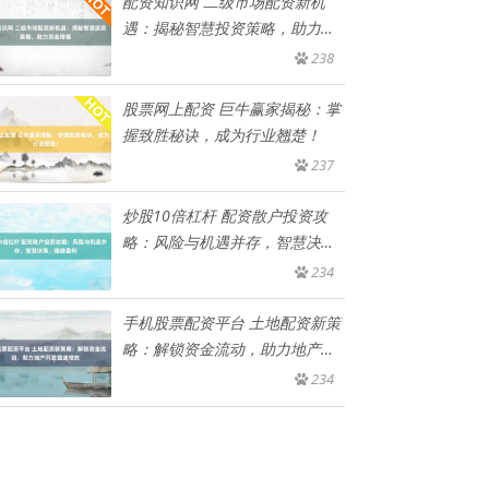
配资知识网 二级市场配资新机
遇：揭秘智慧投资策略，助力资
金增
238
股票网上配资 巨牛赢家揭秘：掌
握致胜秘诀，成为行业翘楚！
237
炒股10倍杠杆 配资散户投资攻
略：风险与机遇并存，智慧决
策，
234
手机股票配资平台 土地配资新策
略：解锁资金流动，助力地产开
发
234